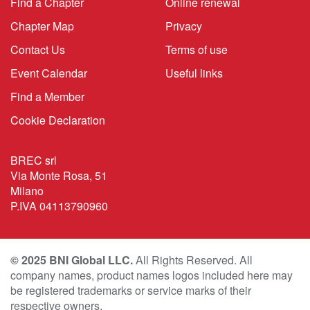
Find a Chapter
Online renewal
Chapter Map
Privacy
Contact Us
Terms of use
Event Calendar
Useful links
Find a Member
Cookie Declaration
BREC srl
Via Monte Rosa, 51
Milano
P.IVA 04113790960
© 2025 BNI Global LLC.
All Rights Reserved. All
company names, product names logos included here may
be registered trademarks or service marks of their
respective owners.