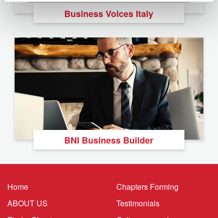
Business Voices Italy
BNI Business Builder
Home
Chapters Forming
ABOUT US
Testimonials